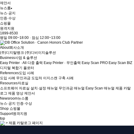
제안서
뉴스룸
뉴스·공지
인증·수상
쇼핑몰
원격지원
1899-8530
평일 09:00~18:00 · 점심 12:00~13:00
About
회사소개
(주)디지탈뱅크
(주)디비이지솔루션
Business
사업 & 솔루션
Easy Printer · All 다중 출력
Easy Printer · 무인출력
Easy Scan PRO
Easy Scan BIZ
디지털 복합기
플로터
References
도입 사례
도입 사례
무인과금 도입처
이지스캔 구축 사례
Resources
자료실
소프트웨어 자료실
설치·설정 매뉴얼
무인과금 매뉴얼
Easy Scan 매뉴얼
제품 카탈
로그
제품 영상
제안서
Newsroom
뉴스룸
뉴스·공지
인증·수상
Shop
쇼핑몰
Support
원격지원
top
>
제품 카탈로그 페이지