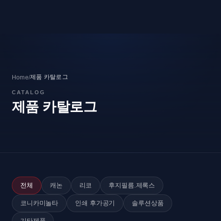
제품 카탈로그
Home
/
CATALOG
제품 카탈로그
전체
캐논
리코
후지필름.제록스
코니카미놀타
인쇄 후가공기
솔루션상품
기타제품