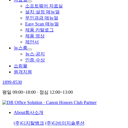
소프트웨어 자료실
설치·설정 매뉴얼
무인과금 매뉴얼
Easy Scan 매뉴얼
제품 카탈로그
제품 영상
제안서
뉴스룸
뉴스·공지
인증·수상
쇼핑몰
원격지원
1899-8530
평일 09:00~18:00 · 점심 12:00~13:00
About
회사소개
(주)디지탈뱅크
(주)디비이지솔루션